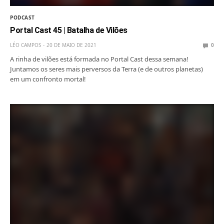
PODCAST
Portal Cast 45 | Batalha de Vilões
LÉO CAMPOS
20 DE MAIO DE 2021
0
A rinha de vilões está formada no Portal Cast dessa semana!
Juntamos os seres mais perversos da Terra (e de outros planetas)
em um confronto mortal!