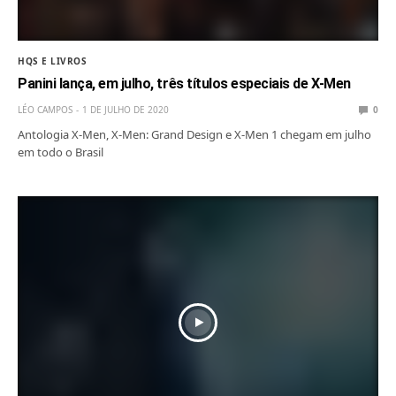
HQS E LIVROS
Panini lança, em julho, três títulos especiais de X-Men
LÉO CAMPOS
1 DE JULHO DE 2020
0
Antologia X-Men, X-Men: Grand Design e X-Men 1 chegam em julho
em todo o Brasil