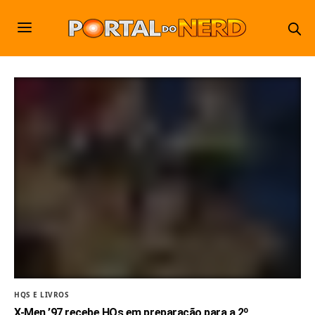
HQS E LIVROS
X-Men ’97 recebe HQs em preparação para a 2º