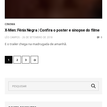
CINEMA
X-Men: Fênix Negra | Confira o poster e sinopse do filme
LÉO CAMPOS
26 DE SETEMBRO DE 2018
0
E o trailer chega na madrugada de amanhã.
→
1
2
3