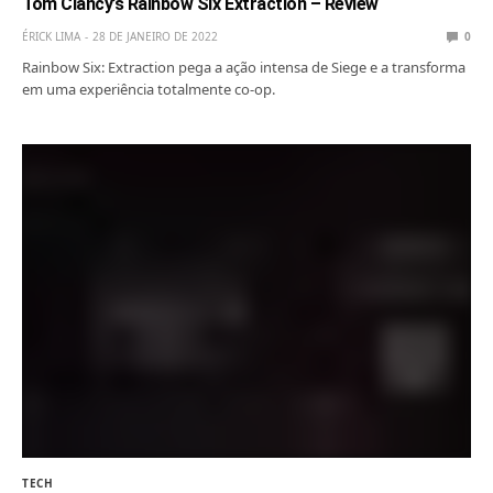
Tom Clancy’s Rainbow Six Extraction – Review
ÉRICK LIMA
28 DE JANEIRO DE 2022
0
Rainbow Six: Extraction pega a ação intensa de Siege e a transforma
em uma experiência totalmente co-op.
TECH