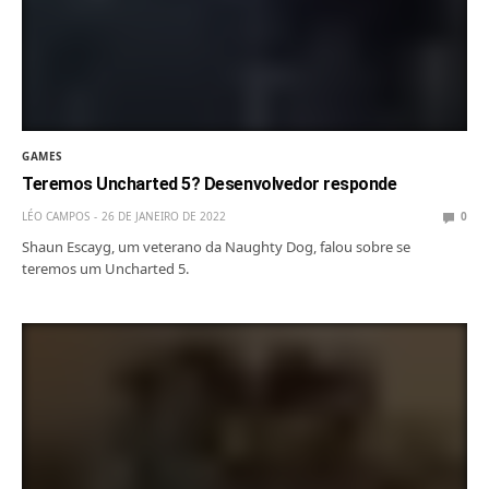
GAMES
Teremos Uncharted 5? Desenvolvedor responde
LÉO CAMPOS
26 DE JANEIRO DE 2022
0
Shaun Escayg, um veterano da Naughty Dog, falou sobre se
teremos um Uncharted 5.