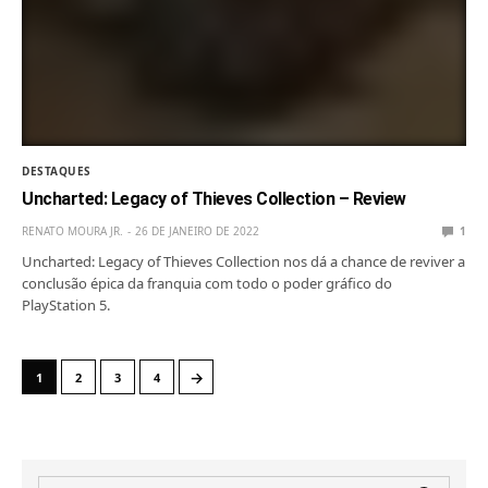
DESTAQUES
Uncharted: Legacy of Thieves Collection – Review
RENATO MOURA JR.
26 DE JANEIRO DE 2022
1
Uncharted: Legacy of Thieves Collection nos dá a chance de reviver a
conclusão épica da franquia com todo o poder gráfico do
PlayStation 5.
→
1
2
3
4