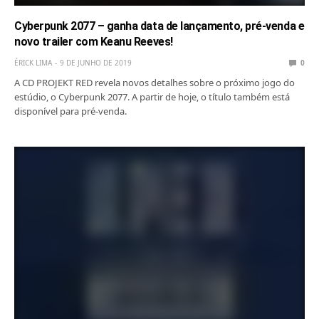
Cyberpunk 2077 – ganha data de lançamento, pré-venda e
novo trailer com Keanu Reeves!
ÉRICK LIMA
9 DE JUNHO DE 2019
0
A CD PROJEKT RED revela novos detalhes sobre o próximo jogo do
estúdio, o Cyberpunk 2077. A partir de hoje, o título também está
disponível para pré-venda.