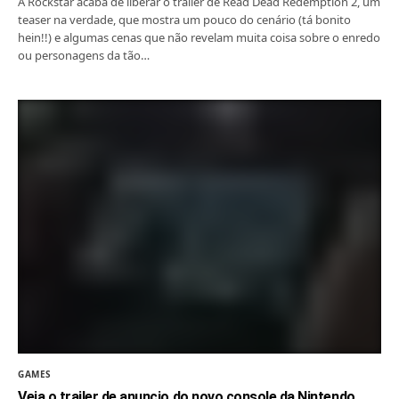
A Rockstar acaba de liberar o trailer de Read Dead Redemption 2, um
teaser na verdade, que mostra um pouco do cenário (tá bonito
hein!!) e algumas cenas que não revelam muita coisa sobre o enredo
ou personagens da tão…
GAMES
Veja o trailer de anuncio do novo console da Nintendo