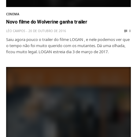
CINEMA
Novo filme do Wolverine ganha trailer
LÉO CAMPOS
20 DE OUTUBRO DE 2016
0
Saiu agora pouco o trailer do filme LOGAN , e nele podemos ver que
o tempo não foi muito querido com os mutantes. Dá uma olhada,
ficou muito legal. LOGAN estreia dia 3 de março de 2017.