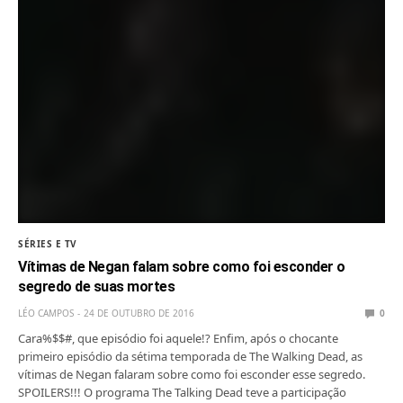
SÉRIES E TV
Vítimas de Negan falam sobre como foi esconder o
segredo de suas mortes
LÉO CAMPOS
24 DE OUTUBRO DE 2016
0
Cara%$$#, que episódio foi aquele!? Enfim, após o chocante
primeiro episódio da sétima temporada de The Walking Dead, as
vítimas de Negan falaram sobre como foi esconder esse segredo.
SPOILERS!!! O programa The Talking Dead teve a participação