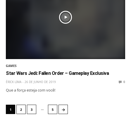
GAMES
Star Wars Jedi: Fallen Order – Gameplay Exclusiva
ÉRICK LIMA
26 DE JUNHO DE 2019
0
Que a força esteja com você!
…
→
1
2
3
5