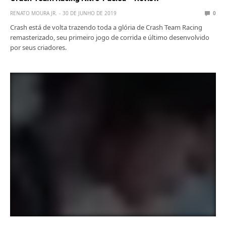
RENATO MOURA JR.
30 DE JUNHO DE 2019
0
Crash está de volta trazendo toda a glória de Crash Team Racing
remasterizado, seu primeiro jogo de corrida e último desenvolvido
por seus criadores.