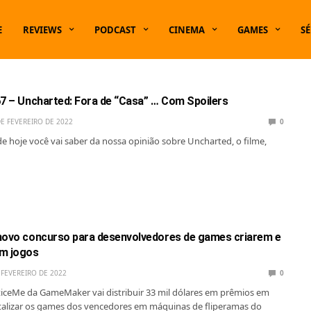
E
REVIEWS
PODCAST
CINEMA
GAMES
SÉ
67 – Uncharted: Fora de “Casa” … Com Spoilers
DE FEVEREIRO DE 2022
0
de hoje você vai saber da nossa opinião sobre Uncharted, o filme,
novo concurso para desenvolvedores de games criarem e
em jogos
 FEVEREIRO DE 2022
0
ceMe da GameMaker vai distribuir 33 mil dólares em prêmios em
talizar os games dos vencedores em máquinas de fliperamas do