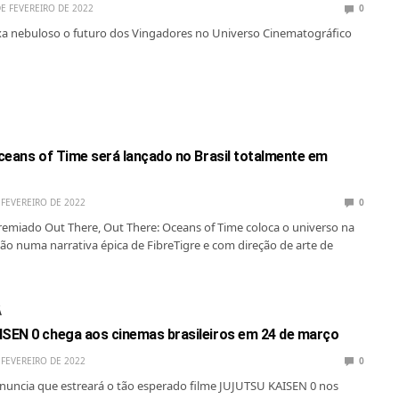
DE FEVEREIRO DE 2022
0
xa nebuloso o futuro dos Vingadores no Universo Cinematográfico
ceans of Time será lançado no Brasil totalmente em
 FEVEREIRO DE 2022
0
emiado Out There, Out There: Oceans of Time coloca o universo na
o numa narrativa épica de FibreTigre e com direção de arte de
Á
EN 0 chega aos cinemas brasileiros em 24 de março
 FEVEREIRO DE 2022
0
anuncia que estreará o tão esperado filme JUJUTSU KAISEN 0 nos