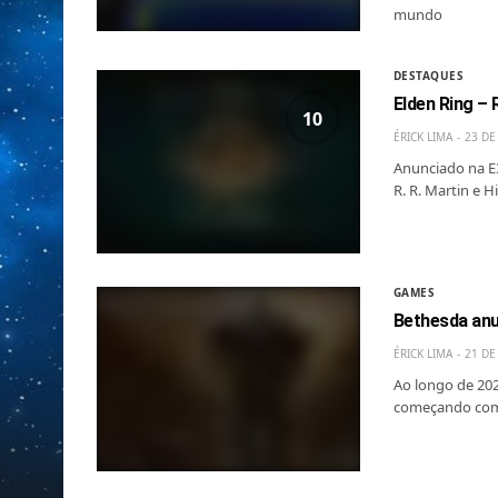
mundo
DESTAQUES
Elden Ring –
10
ÉRICK LIMA
23 DE
Anunciado na E3
R. R. Martin e 
GAMES
Bethesda anu
ÉRICK LIMA
21 DE
Ao longo de 202
começando com 