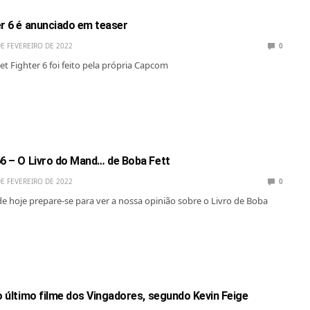
er 6 é anunciado em teaser
DE FEVEREIRO DE 2022
0
et Fighter 6 foi feito pela própria Capcom
66 – O Livro do Mand… de Boba Fett
DE FEVEREIRO DE 2022
0
de hoje prepare-se para ver a nossa opinião sobre o Livro de Boba
o último filme dos Vingadores, segundo Kevin Feige