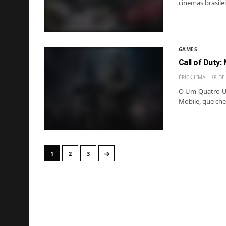
cinemas brasilei
GAMES
Call of Duty:
ÉRICK LIMA
18 DE
O Um-Quatro-Um 
Mobile, que che
→
1
2
3