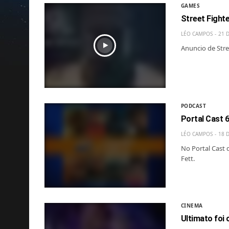
GAMES
Street Fight
LÉO CAMPOS
21 
Anuncio de Stre
PODCAST
Portal Cast 
LÉO CAMPOS
18 
No Portal Cast 
Fett.
CINEMA
Ultimato foi 