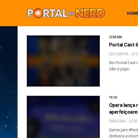
HOM
CINEMA
Portal Cast 
LÉO CAMPOS
23 
No Portal Cast 
não o jogo.
TECH
Opera lança 
aperfeiçoar
ÉRICK LIMA
23 DE
Game Jam #Noti
dinheiro e imor