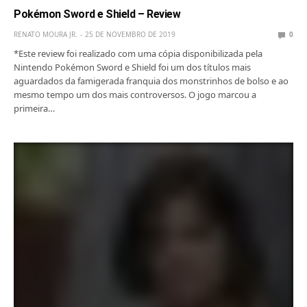
Pokémon Sword e Shield – Review
RENATO MOURA JR.
25 DE NOVEMBRO DE 2019
0
*Este review foi realizado com uma cópia disponibilizada pela
Nintendo Pokémon Sword e Shield foi um dos títulos mais
aguardados da famigerada franquia dos monstrinhos de bolso e ao
mesmo tempo um dos mais controversos. O jogo marcou a
primeira…