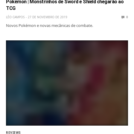
Pokémon | Monstrinhos de Sword e Shield chegarão ao
TCG
LÉO CAMPOS
27 DE NOVEMBRO DE 2019
0
Novos Pokémon e novas mecânicas de combate.
REVIEWS