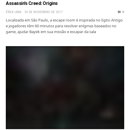
Assassin’s Creed: Origins
ÉRICK LIMA
30 DE NOVEMBRO DE 2017
0
Localizada em São Paulo, a escape room é inspirada no Egito Antigo
e jogadores têm 60 minutos para resolver enígmas baseados no
game, ajudar Bayek em sua missão e escapar da sala