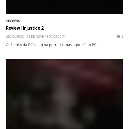
REVIEWS
Review | Injustice 2
LÉO CAMPOS
25 DE NOVEMBRO DE 2017
0
Os heróis da DC caem na porrada, mas agora é no PC!