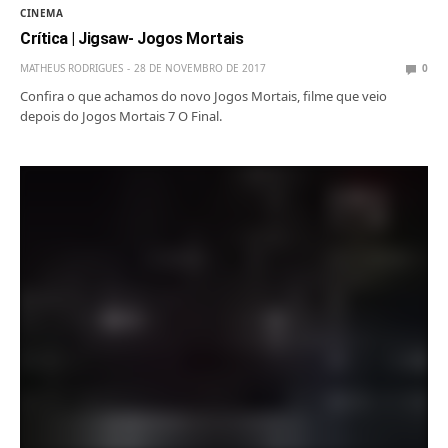
CINEMA
Crítica | Jigsaw- Jogos Mortais
MATHEUS RODRIGUES
28 DE NOVEMBRO DE 2017
0
Confira o que achamos do novo Jogos Mortais, filme que veio
depois do Jogos Mortais 7 O Final.