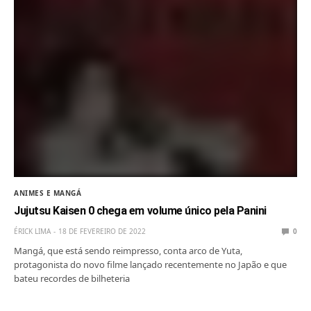
ANIMES E MANGÁ
Jujutsu Kaisen 0 chega em volume único pela Panini
ÉRICK LIMA
18 DE FEVEREIRO DE 2022
0
Mangá, que está sendo reimpresso, conta arco de Yuta,
protagonista do novo filme lançado recentemente no Japão e que
bateu recordes de bilheteria