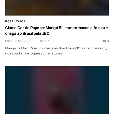
HQS E LIVROS
Ciúme Cor de Raposa: Mangá BL com romance e folclore
chega ao Brasil pela JBC
RAFAEL NERY
21 DE JULHO DE 2026
0
Mangá de Machi Suehiro, chega ao Brasil pela JBC com romance BL,
vida cotidiana e toques sobrenaturais