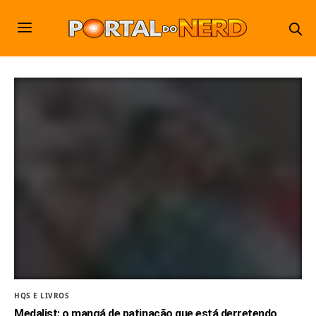
HQS E LIVROS
Medalist: o mangá de patinação que está derretendo