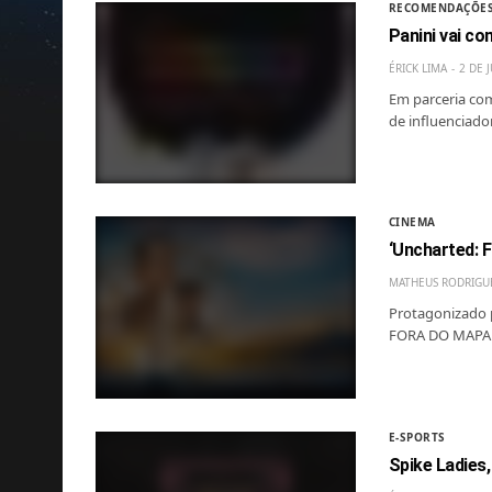
RECOMENDAÇÕE
Panini vai co
ÉRICK LIMA
2 DE 
Em parceria com
de influenciado
CINEMA
‘Uncharted: 
MATHEUS RODRIGU
Protagonizado p
FORA DO MAPA c
E-SPORTS
Spike Ladies,