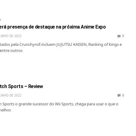
Á
terá presença de destaque na próxima Anime Expo
JUNHO DE 2022
0
tados pela Crunchyroll incluem JUJUTSU KAISEN, Ranking of Kings e
entre outros
tch Sports – Review
JUNHO DE 2022
0
 Sports o grande sucessor do Wii Sports, chega para usar o que o
elhor.