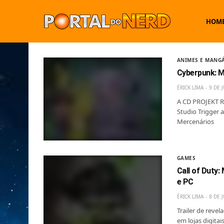
HOM
ANIMES E MANG
Cyberpunk: M
ÉRICK LIMA
9 DE 
A CD PROJEKT RE
Studio Trigger
Mercenários
GAMES
Call of Duty
e PC
ÉRICK LIMA
8 DE 
Trailer de revel
em lojas digitais