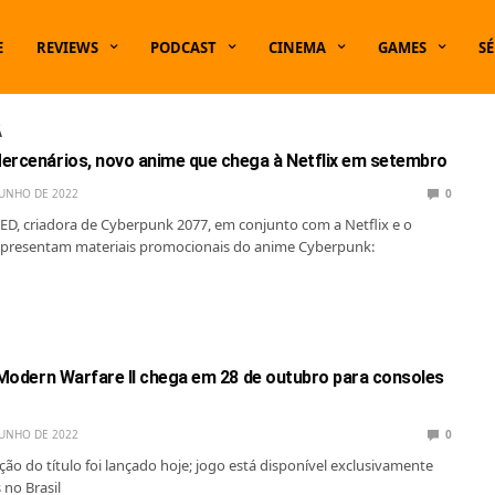
E
REVIEWS
PODCAST
CINEMA
GAMES
SÉ
Á
ercenários, novo anime que chega à Netflix em setembro
JUNHO DE 2022
0
D, criadora de Cyberpunk 2077, em conjunto com a Netflix e o
 apresentam materiais promocionais do anime Cyberpunk:
: Modern Warfare II chega em 28 de outubro para consoles
JUNHO DE 2022
0
ação do título foi lançado hoje; jogo está disponível exclusivamente
 no Brasil