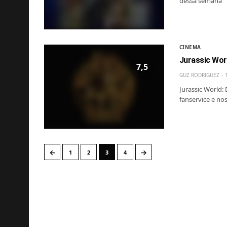
dessa semana
CINEMA
Jurassic Worl
7,5
GUZ RODRIGUEZ
Jurassic World:
fanservice e nos
←
→
1
2
3
4