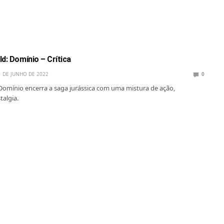
d: Domínio – Crítica
1 DE JUNHO DE 2022
0
 Domínio encerra a saga jurássica com uma mistura de ação,
talgia.