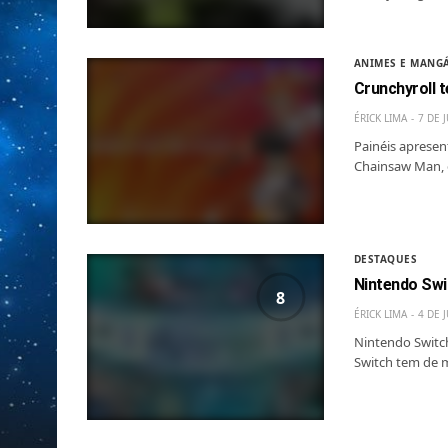
ANIMES E MANG
Crunchyroll 
ÉRICK LIMA
7 DE 
Painéis apresen
Chainsaw Man, 
DESTAQUES
Nintendo Swi
8
ÉRICK LIMA
4 DE 
Nintendo Switch
Switch tem de m