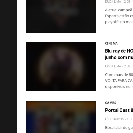
ÉRICK LIMA
2 DE 
A atual campeã 
Esports estão c
playoffs no mai
CINEMA
Blu-ray de 
junho com ma
ÉRICK LIMA
2 DE 
Com mais de 80
VOLTA PARA CAS
disponíveis no
GAMES
Portal Cast 
LÉO CAMPOS
1 D
Bora falar de g