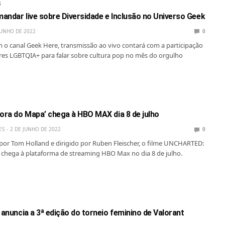
S
mandar live sobre Diversidade e Inclusão no Universo Geek
JUNHO DE 2022
0
 o canal Geek Here, transmissão ao vivo contará com a participação
res LGBTQIA+ para falar sobre cultura pop no mês do orgulho
Fora do Mapa’ chega à HBO MAX dia 8 de julho
ES
2 DE JUNHO DE 2022
0
or Tom Holland e dirigido por Ruben Fleischer, o filme UNCHARTED:
hega à plataforma de streaming HBO Max no dia 8 de julho.
 anuncia a 3ª edição do torneio feminino de Valorant