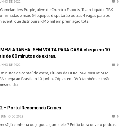
JUNHO DE 2022
0
Gamelanders Purple, além de Cruzeiro Esports, Team Liquid e TBK
onfirmadas e mais 64 equipes disputarão outras 4 vagas para os
n event, que distribuirá R$15 mil em premiação total
HOMEM-ARANHA: SEM VOLTA PARA CASA chega em 10
is de 80 minutos de extras.
JUNHO DE 2022
0
 minutos de conteúdo extra, Blu-ray de HOMEM-ARANHA: SEM
A chega ao Brasil em 10 junho. Cópias em DVD também estarão
 mesmo dia
82 – Portal Recomenda Games
E JUNHO DE 2022
0
ames? Já conhecia ou jogou algum deles? Então bora ouvir o podcast