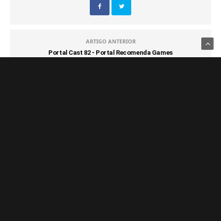
ARTIGO ANTERIOR
Portal Cast 82 - Portal Recomenda Games
PRÓXIMO ARTIGO
Spike Ladies, anuncia a 3ª edição do torneio feminino de
Valorant
COMENTÁRIOS
(0)
NOTÍCIAS FRESQUINHAS
GAMES