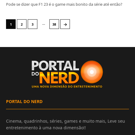
Pode se dizer que F1 23 é o game mais bonito da série até então?
…
→
1
2
3
38
PORTAL DO NERD
Cinema, quadrinhos, séries, games e muito mais, Leve seu
entretenimento à uma nova dimensão!!