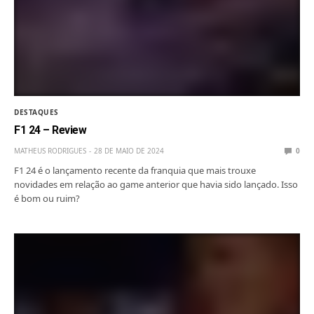
DESTAQUES
F1 24 – Review
MATHEUS RODRIGUES
28 DE MAIO DE 2024
0
F1 24 é o lançamento recente da franquia que mais trouxe
novidades em relação ao game anterior que havia sido lançado. Isso
é bom ou ruim?