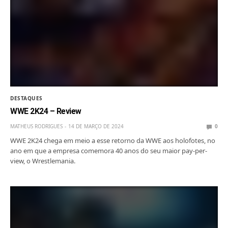
DESTAQUES
WWE 2K24 – Review
MATHEUS RODRIGUES
14 DE MARÇO DE 2024
0
WWE 2K24 chega em meio a esse retorno da WWE aos holofotes, no
ano em que a empresa comemora 40 anos do seu maior pay-per-
view, o Wrestlemania.