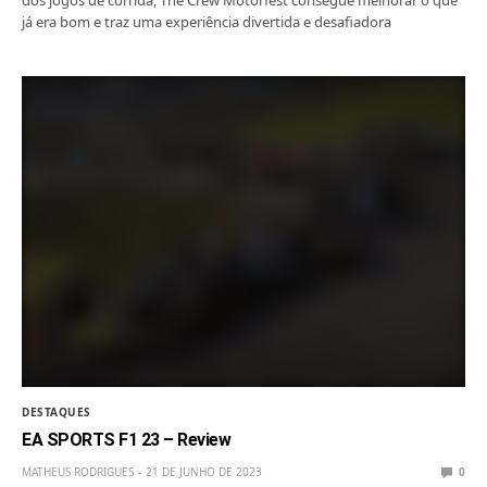
dos jogos de corrida, The Crew Motorfest consegue melhorar o que
já era bom e traz uma experiência divertida e desafiadora
DESTAQUES
EA SPORTS F1 23 – Review
MATHEUS RODRIGUES
21 DE JUNHO DE 2023
0