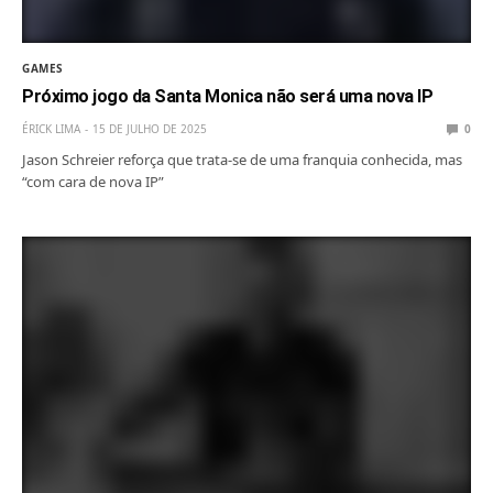
GAMES
Próximo jogo da Santa Monica não será uma nova IP
ÉRICK LIMA
15 DE JULHO DE 2025
0
Jason Schreier reforça que trata-se de uma franquia conhecida, mas
“com cara de nova IP”