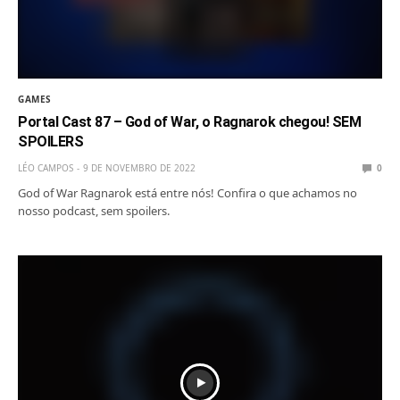
GAMES
Portal Cast 87 – God of War, o Ragnarok chegou! SEM
SPOILERS
LÉO CAMPOS
9 DE NOVEMBRO DE 2022
0
God of War Ragnarok está entre nós! Confira o que achamos no
nosso podcast, sem spoilers.