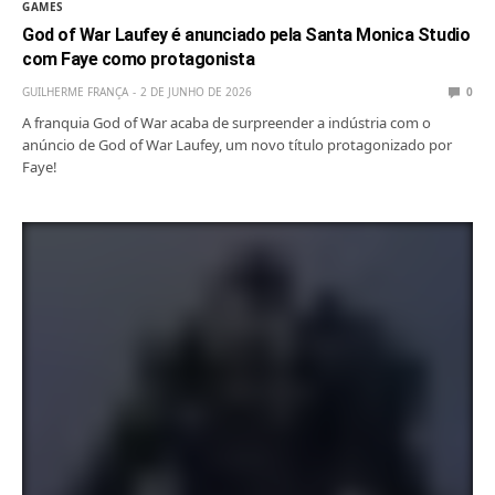
GAMES
God of War Laufey é anunciado pela Santa Monica Studio
com Faye como protagonista
GUILHERME FRANÇA
2 DE JUNHO DE 2026
0
A franquia God of War acaba de surpreender a indústria com o
anúncio de God of War Laufey, um novo título protagonizado por
Faye!