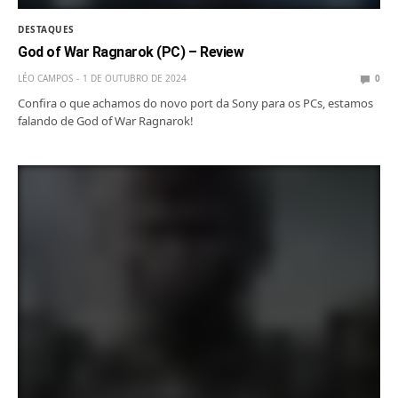
DESTAQUES
God of War Ragnarok (PC) – Review
LÉO CAMPOS
1 DE OUTUBRO DE 2024
0
Confira o que achamos do novo port da Sony para os PCs, estamos
falando de God of War Ragnarok!