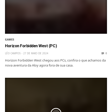
GAMES
Horizon Forbidden West (PC)
LÉO CAMPOS
27 DE MAIO DE 2024
0
Horizon Forbidden West chegou aos PCs, confira o que achamos da
nova aventura da Aloy agora fora de sua casa.