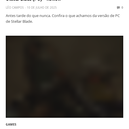
LÉO CAMPOS
10 DE JULHO DE 2025
0
Antes tarde do que nunca. Confira o que achamos da versão de PC
de Stellar Blade.
GAMES