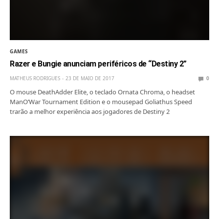
GAMES
Razer e Bungie anunciam periféricos de “Destiny 2”
MATHEUS RODRIGUES
23 DE MAIO DE 2017
0
O mouse DeathAdder Elite, o teclado Ornata Chroma, o headset
ManO’War Tournament Edition e o mousepad Goliathus Speed
trarão a melhor experiência aos jogadores de Destiny 2