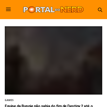
GAMES
Equipe da Bungie não sabia do fim de Destiny 2 até o