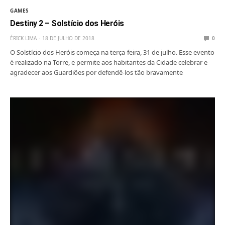
GAMES
Destiny 2 – Solstício dos Heróis
ÉRICK LIMA
18 DE JULHO DE 2018
0
O Solstício dos Heróis começa na terça-feira, 31 de julho. Esse evento
é realizado na Torre, e permite aos habitantes da Cidade celebrar e
agradecer aos Guardiões por defendê-los tão bravamente