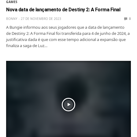
GAMES
Nova data de lançamento de Destiny 2: A Forma Final
BONNY
27 DE NOVEMBRO DE 2023
0
A Bungie informou aos seus jogadores que a data de lançamento
de Destiny 2: A Forma Final foi transferida para 4 de junho de 2024, a
justificativa dada é que com esse tempo adicional a expansão que
finaliza a saga de Luz…