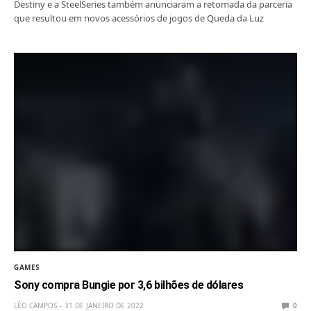
Destiny e a SteelSeries também anunciaram a retomada da parceria
que resultou em novos acessórios de jogos de Queda da Luz
GAMES
Sony compra Bungie por 3,6 bilhões de dólares
LÉO CAMPOS
31 DE JANEIRO DE 2022
0