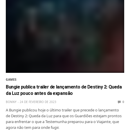
GAMES
Bungie publica trailer de lançamento de Destiny 2: Queda
da Luz pouco antes da expansão
BONNY
24 DE FEVEREIRO DE 2023
0
A Bungie publicou hoje o último trailer que precede o lançamento
de Destiny 2: Queda da Luz para que os Guardiões estejam prontos
para enfrentar o que a Testemunha preparou para o Viajante, que
agora não tem para onde fugir.