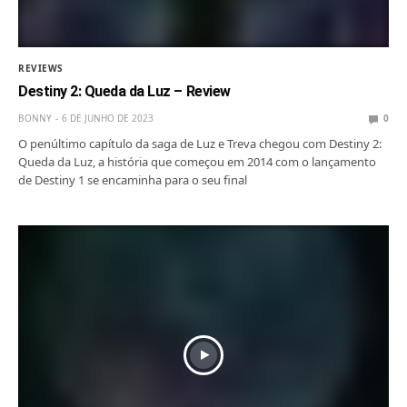
REVIEWS
Destiny 2: Queda da Luz – Review
BONNY
6 DE JUNHO DE 2023
0
O penúltimo capítulo da saga de Luz e Treva chegou com Destiny 2:
Queda da Luz, a história que começou em 2014 com o lançamento
de Destiny 1 se encaminha para o seu final