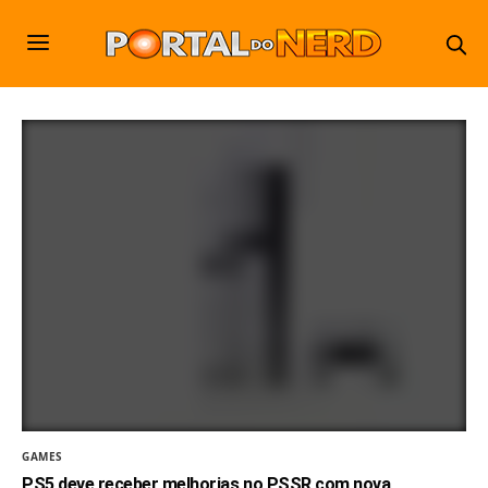
GAMES
PS5 deve receber melhorias no PSSR com nova