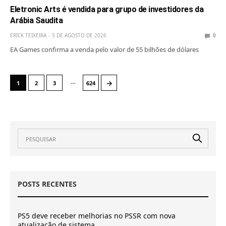
Eletronic Arts é vendida para grupo de investidores da
Arábia Saudita
ERICK TEIXEIRA
5 DE AGOSTO DE 2026
0
EA Games confirma a venda pelo valor de 55 bilhões de dólares
…
→
1
2
3
624
POSTS RECENTES
PS5 deve receber melhorias no PSSR com nova
atualização de sistema