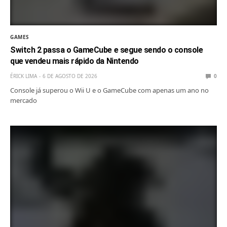
GAMES
Switch 2 passa o GameCube e segue sendo o console
que vendeu mais rápido da Nintendo
ÉRICK LIMA
6 DE AGOSTO DE 2026
0
Console já superou o Wii U e o GameCube com apenas um ano no
mercado