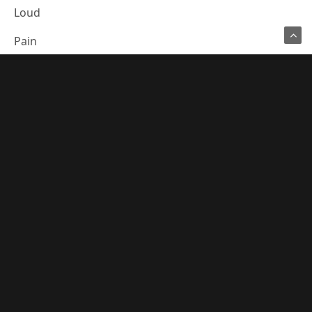
Loud
Pain
17. Melhor Jogo de eSports
Counter-Strike 2
Free Fire
Valorant
18.
Streamer Revelação
Furq
Heyafro
Letiltz
19. Melhor Caster