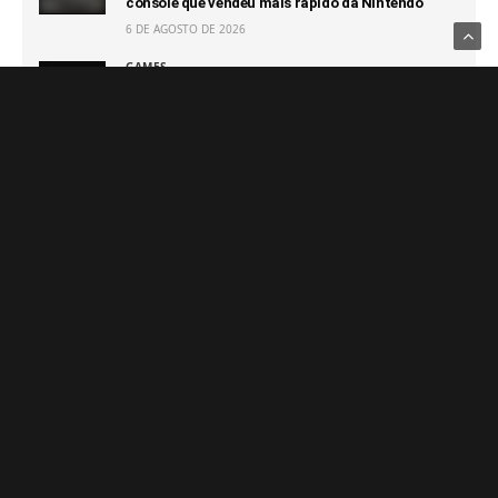
console que vendeu mais rápido da Nintendo
6 DE AGOSTO DE 2026
GAMES
Mesmo com sucesso de Halo: Campaign Evolved,
Halo Studios é atingido por layoff
6 DE AGOSTO DE 2026
Notícias Relacionadas
GAMES
GAMES
Mesmo com sucesso de Halo:
XBOX pode disponibilizar
Campaign Evolved, Halo
retrocompatibilidade do 360 e