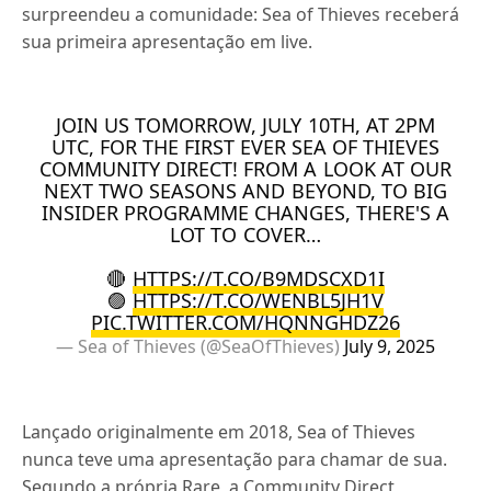
surpreendeu a comunidade: Sea of Thieves receberá
sua primeira apresentação em live.
JOIN US TOMORROW, JULY 10TH, AT 2PM
UTC, FOR THE FIRST EVER SEA OF THIEVES
COMMUNITY DIRECT! FROM A LOOK AT OUR
NEXT TWO SEASONS AND BEYOND, TO BIG
INSIDER PROGRAMME CHANGES, THERE'S A
LOT TO COVER…
🔴
HTTPS://T.CO/B9MDSCXD1I
🟣
HTTPS://T.CO/WENBL5JH1V
PIC.TWITTER.COM/HQNNGHDZ26
— Sea of Thieves (@SeaOfThieves)
July 9, 2025
Lançado originalmente em 2018, Sea of Thieves
nunca teve uma apresentação para chamar de sua.
Segundo a própria Rare, a Community Direct