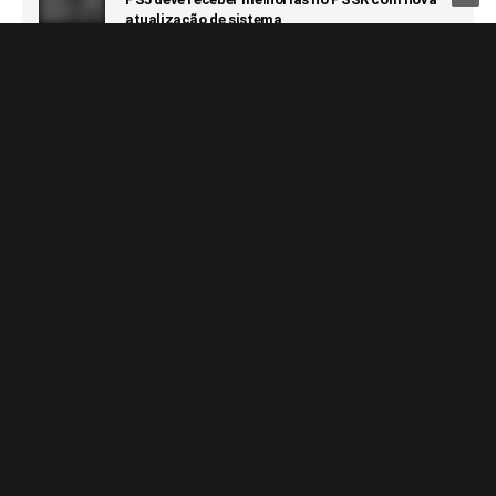
atualização de sistema
6 DE AGOSTO DE 2026
GAMES
Novo jogo da Pulsatrix é revelado: The Otherside
Tapes: Favela
6 DE AGOSTO DE 2026
GAMES
GTA 6 terá novo trailer com muitas novidades em
27 de agosto
6 DE AGOSTO DE 2026
GAMES
Capcom afirma que não terá prejuízo com futuro
100% digital
6 DE AGOSTO DE 2026
GAMES
Switch 2 passa o GameCube e segue sendo o
console que vendeu mais rápido da Nintendo
6 DE AGOSTO DE 2026