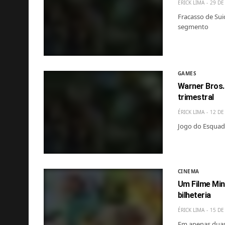
ÉRICK LIMA
29 DE
Fracasso de Sui
segmento
GAMES
Warner Bros.
trimestral
ÉRICK LIMA
12 DE
Jogo do Esquadr
CINEMA
Um Filme Min
bilheteria
ÉRICK LIMA
15 DE
Em apenas duas