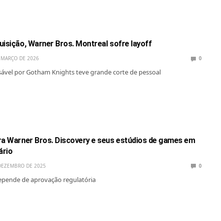
uisição, Warner Bros. Montreal sofre layoff
 MARÇO DE 2026
0
ável por Gotham Knights teve grande corte de pessoal
ra Warner Bros. Discovery e seus estúdios de games em
ário
DEZEMBRO DE 2025
0
epende de aprovação regulatória