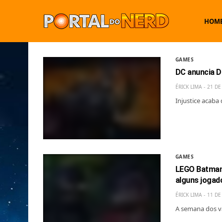
HOM
GAMES
DC anuncia D
ÉRICK LIMA
21 DE
Injustice acaba
GAMES
LEGO Batman:
alguns jogad
ÉRICK LIMA
11 DE
A semana dos v