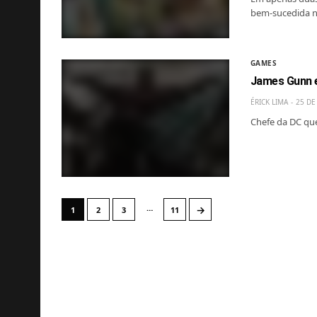
bem-sucedida 
GAMES
James Gunn 
ÉRICK LIMA
25 DE
Chefe da DC que
…
→
1
2
3
11