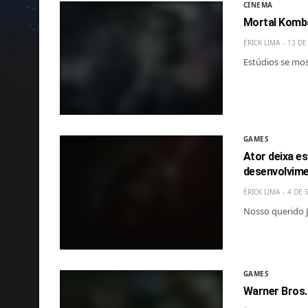
CINEMA
Mortal Komba
ÉRICK LIMA
13 DE
Estúdios se mo
GAMES
Ator deixa e
desenvolvim
ÉRICK LIMA
4 DE 
Nosso querido 
GAMES
Warner Bros.