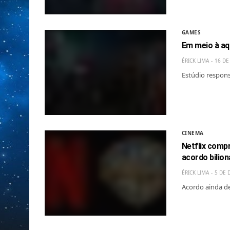
GAMES
Em meio à aq
ÉRICK LIMA
16 DE
Estúdio respons
CINEMA
Netflix comp
acordo bilion
ÉRICK LIMA
5 DE 
Acordo ainda d