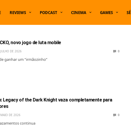
E
REVIEWS
PODCAST
CINEMA
GAMES
SÉ
CKO, novo jogo de luta mobile
 JULHO DE 2026
0
 de ganhar um “irmãozinho”
 Legacy of the Dark Knight vaza completamente para
ores
 MAIO DE 2026
0
azamentos continua