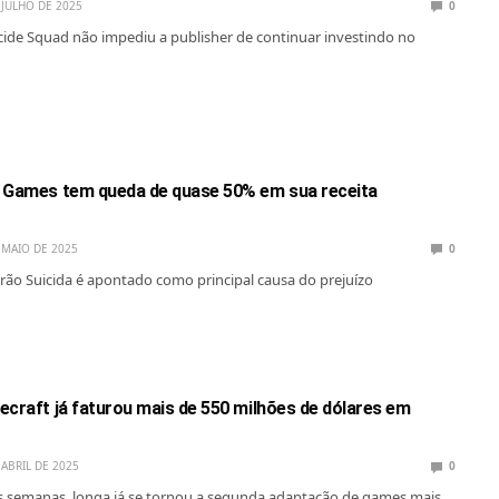
 JULHO DE 2025
0
cide Squad não impediu a publisher de continuar investindo no
 Games tem queda de quase 50% em sua receita
 MAIO DE 2025
0
ão Suicida é apontado como principal causa do prejuízo
ecraft já faturou mais de 550 milhões de dólares em
 ABRIL DE 2025
0
 semanas, longa já se tornou a segunda adaptação de games mais