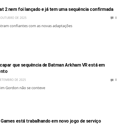
t 2 nem foi lançado e já tem uma sequência confirmada
 OUTUBRO DE 2025
0
stram confiantes com as novas adaptações
scapar que sequência de Batman Arkham VR está em
ento
SETEMBRO DE 2025
0
Jim Gordon não se conteve
 Games está trabalhando em novo jogo de serviço