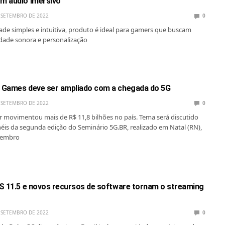
m áudio imersivo
 SETEMBRO DE 2022
0
de simples e intuitiva, produto é ideal para gamers que buscam
lidade sonora e personalização
 Games deve ser ampliado com a chegada do 5G
 SETEMBRO DE 2022
0
r movimentou mais de R$ 11,8 bilhões no país. Tema será discutido
is da segunda edição do Seminário 5G.BR, realizado em Natal (RN),
etembro
S 11.5 e novos recursos de software tornam o streaming
 SETEMBRO DE 2022
0