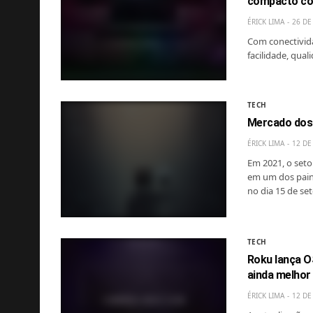
compacto co
ÉRICK LIMA
26 DE
Com conectivida
facilidade, qua
TECH
Mercado dos
ÉRICK LIMA
12 DE
Em 2021, o seto
em um dos painé
no dia 15 de s
TECH
Roku lança O
ainda melhor
ÉRICK LIMA
12 DE