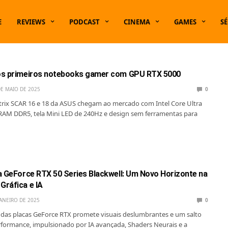
E
REVIEWS
PODCAST
CINEMA
GAMES
SÉ
os primeiros notebooks gamer com GPU RTX 5000
DE MAIO DE 2025
0
rix SCAR 16 e 18 da ASUS chegam ao mercado com Intel Core Ultra
 RAM DDR5, tela Mini LED de 240Hz e design sem ferramentas para
a GeForce RTX 50 Series Blackwell: Um Novo Horizonte na
ráfica e IA
JANEIRO DE 2025
0
das placas GeForce RTX promete visuais deslumbrantes e um salto
rformance, impulsionado por IA avançada, Shaders Neurais e a