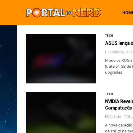
HOM
TECH
ASUS lança 
LÉO CAMPOS
15 
Modelos ROG St
9, até 64 GB de
upgrades
TECH
NVIDIA Revel
Computação G
ÉRICK LIMA
7 DE 
A nova geração 
de até 2x na pe