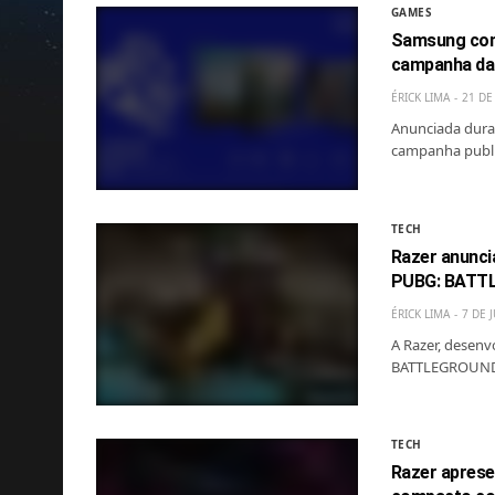
GAMES
Samsung conv
campanha da
ÉRICK LIMA
21 DE
Anunciada dura
campanha public
TECH
Razer anunci
PUBG: BATT
ÉRICK LIMA
7 DE 
A Razer, desenv
BATTLEGROUNDS
TECH
Razer aprese