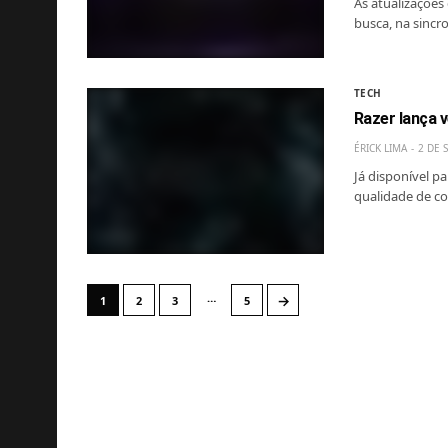
As atualizações
busca, na sincr
TECH
Razer lança 
ÉRICK LIMA
2 DE 
Já disponível p
qualidade de co
…
→
1
2
3
5