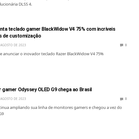
lucionária DLSS 4.
nta teclado gamer BlackWidow V4 75% com incríveis
es de customização
 AGOSTO DE 2023
0
de anunciar o inovador teclado Razer BlackWidow V4 75%
 gamer Odyssey OLED G9 chega ao Brasil
 AGOSTO DE 2023
0
inua ampliando sua linha de monitores gamers e chegou a vez do
G9