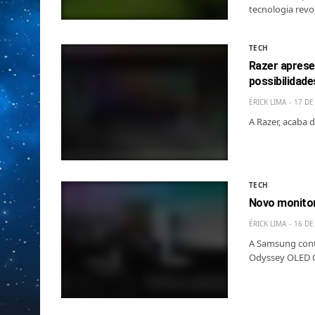
tecnologia revo
TECH
Razer aprese
possibilidad
ÉRICK LIMA
17 DE
A Razer, acaba 
TECH
Novo monitor
ÉRICK LIMA
16 DE
A Samsung cont
Odyssey OLED 