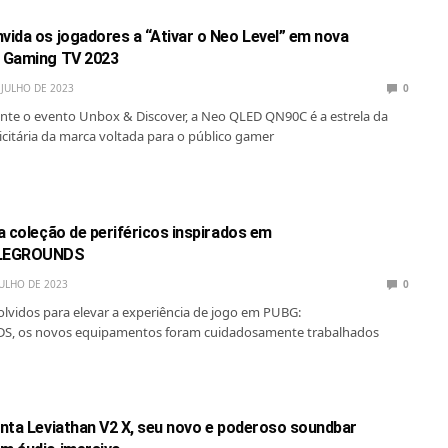
ida os jogadores a “Ativar o Neo Level” em nova
 Gaming TV 2023
 JULHO DE 2023
0
nte o evento Unbox & Discover, a Neo QLED QN90C é a estrela da
itária da marca voltada para o público gamer
a coleção de periféricos inspirados em
LEGROUNDS
JULHO DE 2023
0
olvidos para elevar a experiência de jogo em PUBG:
, os novos equipamentos foram cuidadosamente trabalhados
nta Leviathan V2 X, seu novo e poderoso soundbar