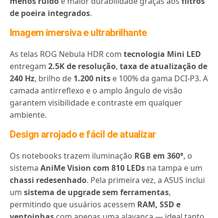
menos ruído
e maior durabilidade graças aos
filtros
de poeira integrados
.
Imagem imersiva e ultrabrilhante
As telas ROG Nebula HDR com
tecnologia Mini LED
entregam
2.5K de resolução
,
taxa de atualização de
240 Hz
, brilho de
1.200 nits
e 100% da gama DCI-P3. A
camada antirreflexo e o amplo ângulo de visão
garantem visibilidade e contraste em qualquer
ambiente.
Design arrojado e fácil de atualizar
Os notebooks trazem iluminação
RGB em 360°
, o
sistema
AniMe Vision com 810 LEDs
na tampa e um
chassi redesenhado
. Pela primeira vez, a ASUS inclui
um
sistema de upgrade sem ferramentas
,
permitindo que usuários acessem
RAM, SSD e
ventoinhas
com apenas uma alavanca — ideal tanto