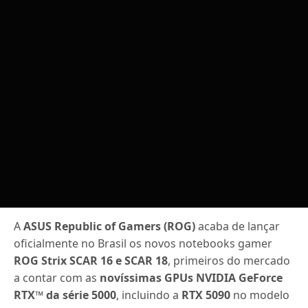
A
ASUS Republic of Gamers (ROG)
acaba de lançar
oficialmente no Brasil os novos notebooks gamer
ROG Strix SCAR 16 e SCAR 18
, primeiros do mercado
a contar com as
novíssimas GPUs NVIDIA GeForce
RTX™ da série 5000
, incluindo a
RTX 5090
no modelo