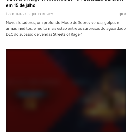
em 15 de julho
ÉRICK LIMA
1 DE JULHO DE 2021
0
Novos lutadores, um profundo Modo de Sobrevivência, golpes e
armas inéditos, e muito mais estão entre as surpresas do aguardado
DLC do sucesso de vendas Streets of Rage 4