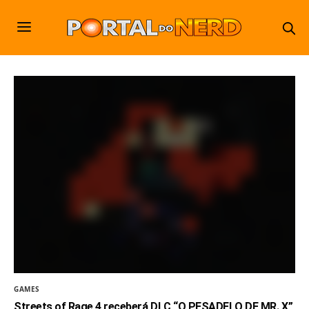
GAMES
Streets of Rage 4 receberá DLC “O PESADELO DE MR. X”