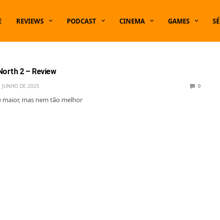
E
REVIEWS
PODCAST
CINEMA
GAMES
SÉ
 North 2 – Review
E JUNHO DE 2025
0
e maior, mas nem tão melhor