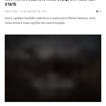
STATE
ÉRICK LIMA
14 DE JANEIRO DE 2022
0
Novo update também adiciona o supercarro Rimac Nevera, uma
nova arma e mais opções de customização