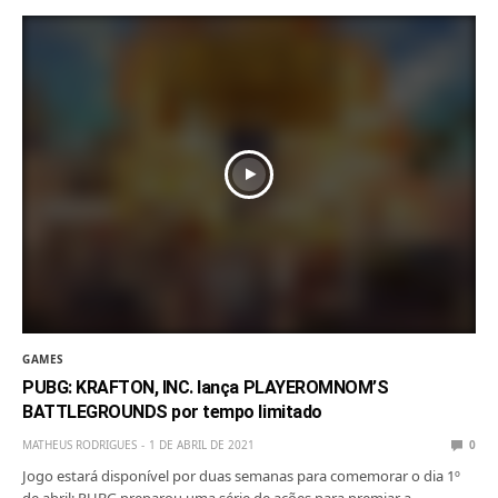
GAMES
PUBG: KRAFTON, INC. lança PLAYEROMNOM’S
BATTLEGROUNDS por tempo limitado
MATHEUS RODRIGUES
1 DE ABRIL DE 2021
0
Jogo estará disponível por duas semanas para comemorar o dia 1º
de abril; PUBG preparou uma série de ações para premiar a