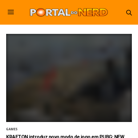
GAMES
KRAFTON introduz novo modo de jogo em PUBG: NEW