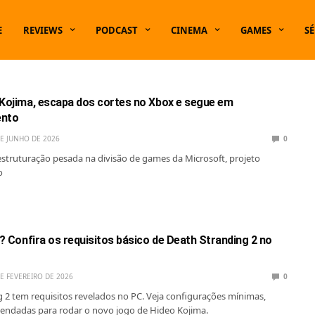
E
REVIEWS
PODCAST
CINEMA
GAMES
SÉ
 Kojima, escapa dos cortes no Xbox e segue em
ento
DE JUNHO DE 2026
0
truturação pesada na divisão de games da Microsoft, projeto
o
o? Confira os requisitos básico de Death Stranding 2 no
E FEVEREIRO DE 2026
0
 2 tem requisitos revelados no PC. Veja configurações mínimas,
endadas para rodar o novo jogo de Hideo Kojima.