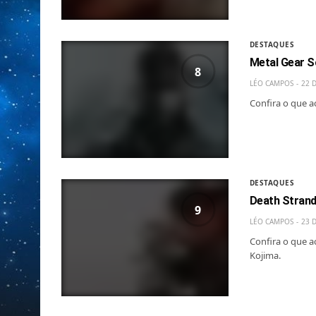
DESTAQUES
Metal Gear So
8
LÉO CAMPOS
22 
Confira o que a
DESTAQUES
Death Strand
9
LÉO CAMPOS
23 
Confira o que a
Kojima.