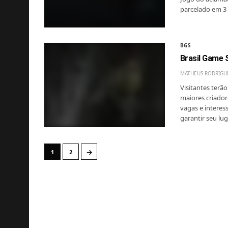
parcelado em 3 
BGS
Brasil Game 
MATHEUS RODRIGU
Visitantes terã
maiores criador
vagas e interess
garantir seu lug
→
1
2