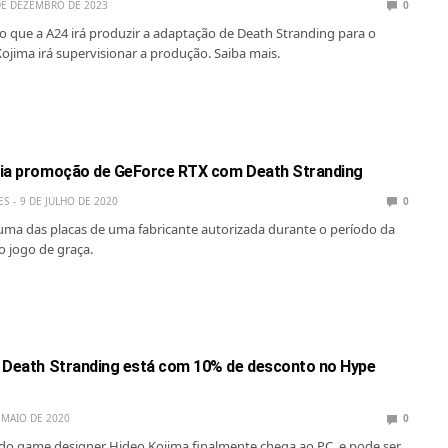
DE DEZEMBRO DE 2023
0
do que a A24 irá produzir a adaptação de Death Stranding para o
ojima irá supervisionar a produção. Saiba mais.
cia promoção de GeForce RTX com Death Stranding
ES
9 DE JULHO DE 2020
0
ma das placas de uma fabricante autorizada durante o período da
 jogo de graça.
 Death Stranding está com 10% de desconto no Hype
 MAIO DE 2020
0
do game designer Hideo Kojima finalmente chega ao PC, e pode ser