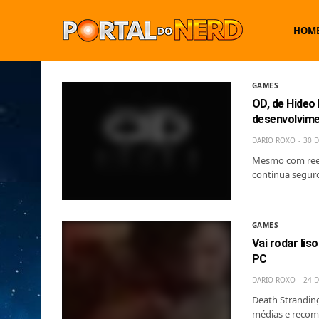
HOM
GAMES
OD, de Hideo
desenvolvim
DARIO ROXO
30 
Mesmo com rees
continua segur
GAMES
Vai rodar lis
PC
DARIO ROXO
24 D
Death Stranding
médias e recom