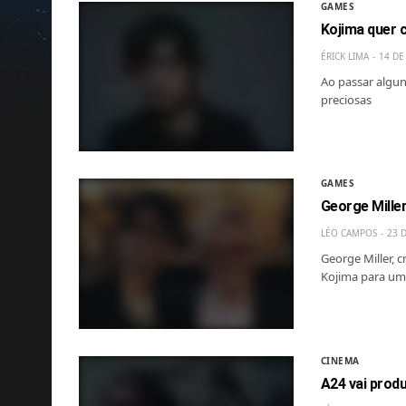
GAMES
Kojima quer c
ÉRICK LIMA
14 DE
Ao passar algun
preciosas
GAMES
George Mille
LÉO CAMPOS
23 
George Miller, 
Kojima para um
CINEMA
A24 vai prod