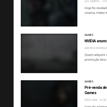
LÉO CAMPOS
14 
Hoje foi revela
cinema, Hideo K
GAMES
NVIDIA anun
MATHEUS RODRIGU
Quem adquirir u
promoção leva o
GAMES
Pré-venda de
Games
ÉRICK LIMA
25 DE
Jogo do aclama