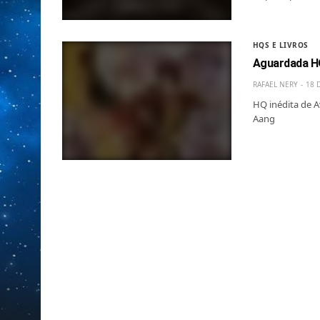
HQS E LIVROS
Aguardada HQ
RAFAEL NERY
18 
HQ inédita de A
Aang