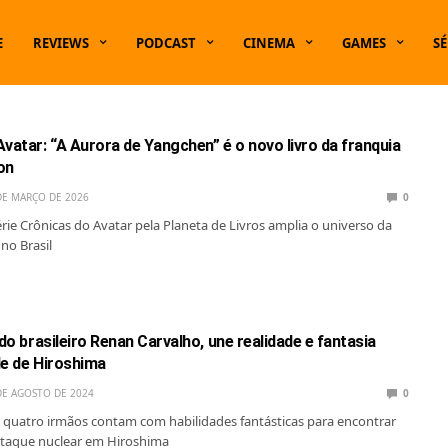
E
REVIEWS
PODCAST
CINEMA
GAMES
SÉ
vatar: “A Aurora de Yangchen” é o novo livro da franquia
on
DE MARÇO DE 2026
0
érie Crônicas do Avatar pela Planeta de Livros amplia o universo da
no Brasil
 do brasileiro Renan Carvalho, une realidade e fantasia
de de Hiroshima
DE AGOSTO DE 2024
0
, quatro irmãos contam com habilidades fantásticas para encontrar
ataque nuclear em Hiroshima