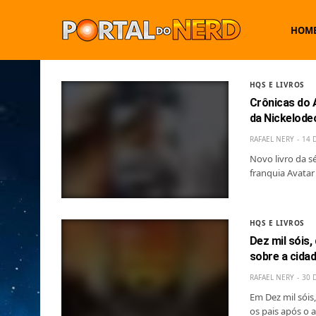
HOM
HQS E LIVROS
Crônicas do A
da Nickelode
RAFAEL NERY
14 
Novo livro da s
franquia Avatar 
HQS E LIVROS
Dez mil sóis,
sobre a cida
RAFAEL NERY
30 
Em Dez mil sóis
os pais após o 