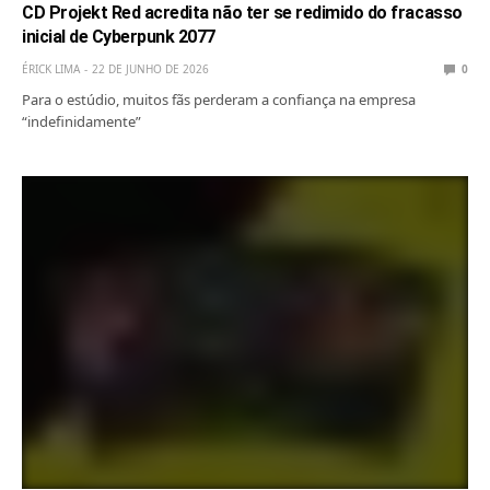
CD Projekt Red acredita não ter se redimido do fracasso
inicial de Cyberpunk 2077
ÉRICK LIMA
22 DE JUNHO DE 2026
0
Para o estúdio, muitos fãs perderam a confiança na empresa
“indefinidamente”