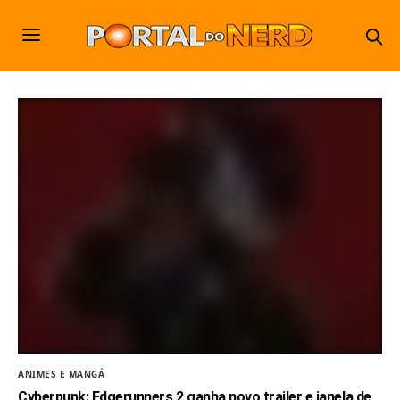
ANIMES E MANGÁ
Cyberpunk: Edgerunners 2 ganha novo trailer e janela de