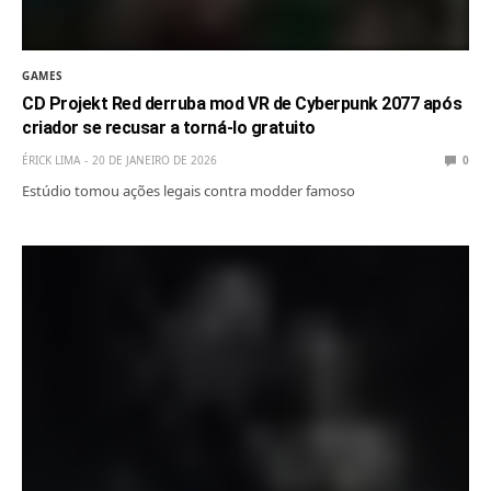
GAMES
CD Projekt Red derruba mod VR de Cyberpunk 2077 após
criador se recusar a torná-lo gratuito
ÉRICK LIMA
20 DE JANEIRO DE 2026
0
Estúdio tomou ações legais contra modder famoso