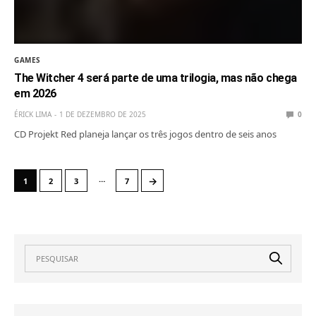
GAMES
The Witcher 4 será parte de uma trilogia, mas não chega
em 2026
ÉRICK LIMA
1 DE DEZEMBRO DE 2025
0
CD Projekt Red planeja lançar os três jogos dentro de seis anos
…
→
1
2
3
7