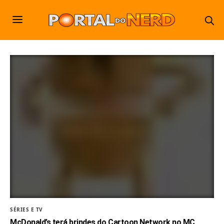
SÉRIES E TV
McDonald’s terá brindes do Cartoon Network no MC