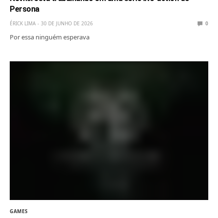
Persona
ÉRICK LIMA
30 DE JUNHO DE 2026
0
Por essa ninguém esperava
GAMES