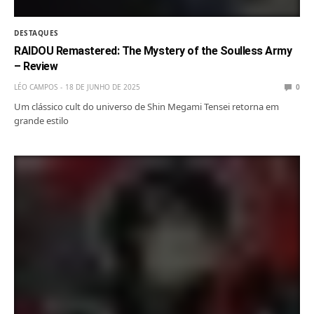
DESTAQUES
RAIDOU Remastered: The Mystery of the Soulless Army
– Review
LÉO CAMPOS
18 DE JUNHO DE 2025
0
Um clássico cult do universo de Shin Megami Tensei retorna em
grande estilo