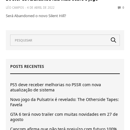
LÉO CAMPOS
4 DE ABRIL DE 2022
0
Será Abandoned o novo Silent Hill?
POSTS RECENTES
PS5 deve receber melhorias no PSSR com nova
atualização de sistema
Novo jogo da Pulsatrix é revelado: The Otherside Tapes:
Favela
GTA 6 terá novo trailer com muitas novidades em 27 de
agosto
Capcom afirma que não terá prejuízo com futuro 100%