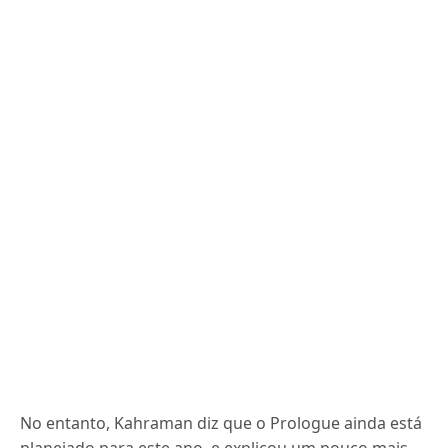
No entanto, Kahraman diz que o Prologue ainda está
planejado para este ano, e explicou um pouco mais