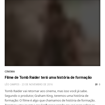
CINEMA
Filme de Tomb Raider terá uma história de formação
LÉO CAMPOS
23 DE NOVEMBRO DE 2016
0
Tomb Raider vai retornar aos cinema, mas isso você já sabe.
Segundo o produtor, Graham King, teremos uma história de
formação: O filme é algo que chamamos de história de formação.
Teremos uma jovem Lara Croft procurando seu pai para saber se