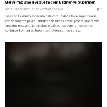
Marvel faz uma leve zueira com Batman vs Superman
MATHEUS RODRIGUES
22 DE NOVEMBRO DE 2016
0
Esse ano foi muito esperado pela comunidade fã de super heróis ,
principalmente pela quantidade de filmes desse gênero que foram
lançados esse ano. Entre altos e baixos nos deparamos com o
polêmico Batman vs Superman. –Agora um aviso, se…