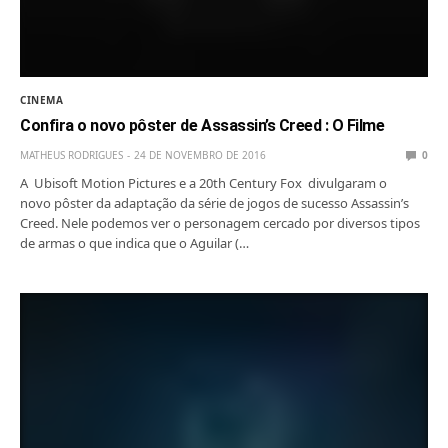
CINEMA
Confira o novo pôster de Assassin’s Creed : O Filme
MATHEUS RODRIGUES
24 DE NOVEMBRO DE 2016
0
A Ubisoft Motion Pictures e a 20th Century Fox divulgaram o
novo pôster da adaptação da série de jogos de sucesso Assassin’s
Creed. Nele podemos ver o personagem cercado por diversos tipos
de armas o que indica que o Aguilar (…