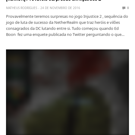
MATHEUS RODRIGUES
24 DE NOVEMBRO DE 2016
0
Provavelmente teremos surpresas no jogo Injustice 2 , sequência do
jogo de luta de sucesso da NetherRealm que traz heróis e vilões
consagrados da DC lutando entre si. Tudo começou quando Ed
Boon fez uma enquete publicada no Twitter perguntando o que…