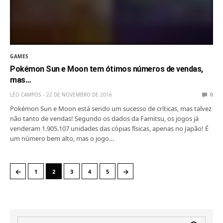
GAMES
Pokémon Sun e Moon tem ótimos números de vendas,
mas…
LÉO CAMPOS
22 DE NOVEMBRO DE 2016
0
Pokémon Sun e Moon está sendo um sucesso de críticas, mas talvez
não tanto de vendas! Segundo os dados da Famitsu, os jogos já
venderam 1.905.107 unidades das cópias físicas, apenas no Japão! É
um número bem alto, mas o jogo…
←
→
1
2
3
4
5