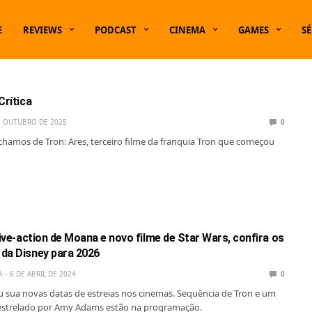
E
REVIEWS
PODCAST
CINEMA
GAMES
SÉ
Crítica
E OUTUBRO DE 2025
0
chamos de Tron: Ares, terceiro filme da franquia Tron que começou
live-action de Moana e novo filme de Star Wars, confira os
da Disney para 2026
A
6 DE ABRIL DE 2024
0
 sua novas datas de estreias nos cinemas. Sequência de Tron e um
r estrelado por Amy Adams estão na programação.