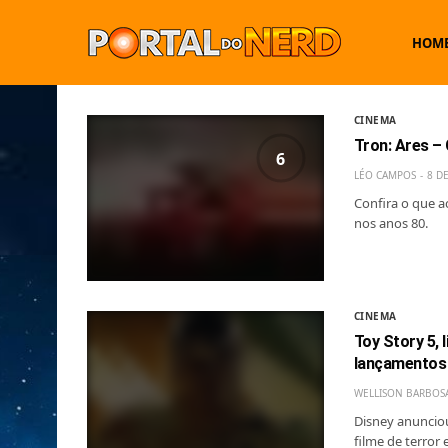
HOM
CINEMA
Tron: Ares – 
6
LÉO CAMPOS
8 D
Confira o que a
nos anos 80.
CINEMA
Toy Story 5, 
lançamentos 
WELLISON BARBOS
Disney anunciou
filme de terro