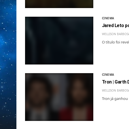
CINEMA
Jared Leto po
WELLISON BARBOS
O título foi re
CINEMA
Tron | Garth 
WELLISON BARBOS
Tron já ganhou 