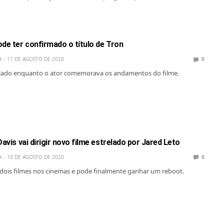
de ter confirmado o título de Tron
A
11 DE AGOSTO DE 2020
0
velado enquanto o ator comemorava os andamentos do filme.
Davis vai dirigir novo filme estrelado por Jared Leto
A
10 DE AGOSTO DE 2020
0
dois filmes nos cinemas e pode finalmente ganhar um reboot.