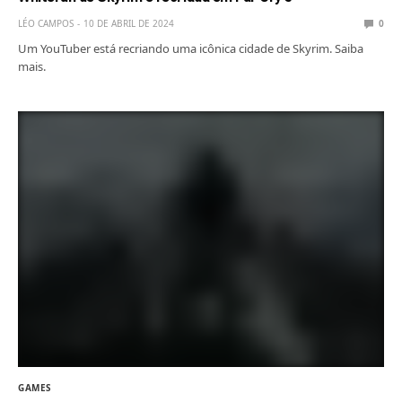
LÉO CAMPOS
10 DE ABRIL DE 2024
0
Um YouTuber está recriando uma icônica cidade de Skyrim. Saiba
mais.
GAMES