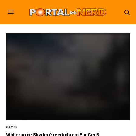
GAMES
Whiterun de Skyrim é recriada em Far Cry 5