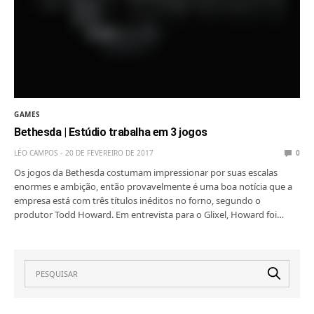
GAMES
Bethesda | Estúdio trabalha em 3 jogos
LÉO CAMPOS
20 DE FEVEREIRO DE 2017
0
Os jogos da Bethesda costumam impressionar por suas escalas
enormes e ambição, então provavelmente é uma boa notícia que a
empresa está com três títulos inéditos no forno, segundo o
produtor Todd Howard. Em entrevista para o Glixel, Howard foi…