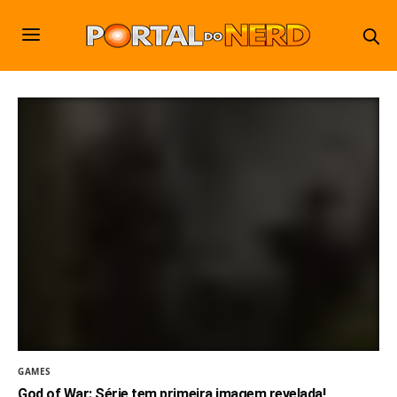
GAMES
God of War: Série tem primeira imagem revelada!