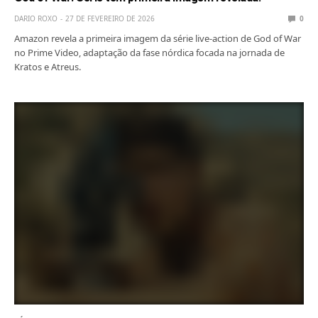
DARIO ROXO
27 DE FEVEREIRO DE 2026
0
Amazon revela a primeira imagem da série live-action de God of War
no Prime Video, adaptação da fase nórdica focada na jornada de
Kratos e Atreus.