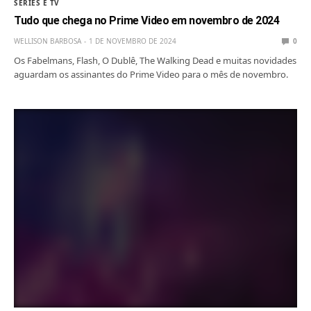
SÉRIES E TV
Tudo que chega no Prime Video em novembro de 2024
WELLISON BARBOSA
1 DE NOVEMBRO DE 2024
0
Os Fabelmans, Flash, O Dublê, The Walking Dead e muitas novidades
aguardam os assinantes do Prime Video para o mês de novembro.