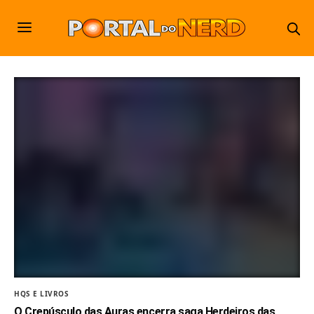
HQS E LIVROS
O Crepúsculo das Auras encerra saga Herdeiros das