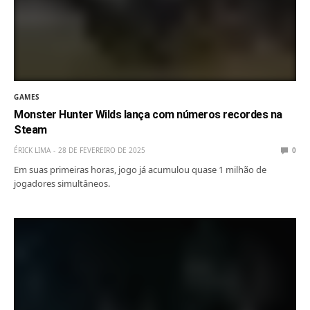
GAMES
Monster Hunter Wilds lança com números recordes na
Steam
ÉRICK LIMA
28 DE FEVEREIRO DE 2025
0
Em suas primeiras horas, jogo já acumulou quase 1 milhão de
jogadores simultâneos.