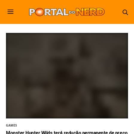
GAMES
Monster Hunter Wilds terá redução permanente de preço