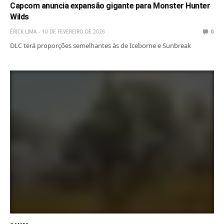
Capcom anuncia expansão gigante para Monster Hunter
Wilds
ÉRICK LIMA
10 DE FEVEREIRO DE 2026
0
DLC terá proporções semelhantes às de Iceborne e Sunbreak