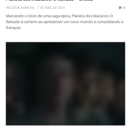
WELLISON BARBOSA
7 DE MAIO DE 2024
0
Marcando o início de uma saga épica, Planeta dos Macacos: O
Reinado é certeiro ao apresentar um novo mundo e consolidando a
franquia