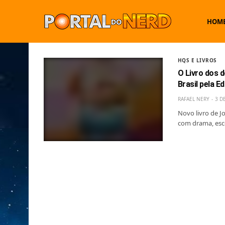
HOM
HQS E LIVROS
O Livro dos 
Brasil pela E
RAFAEL NERY
3 D
Novo livro de J
com drama, esco