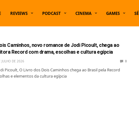
E
REVIEWS
PODCAST
CINEMA
GAMES
SÉ
dois Caminhos, novo romance de Jodi Picoult, chega ao
ditora Record com drama, escolhas e cultura egípcia
E JULHO DE 2026
0
odi Picoult, O Livro dos Dois Caminhos chega ao Brasil pela Record
lhas e elementos da cultura egípcia