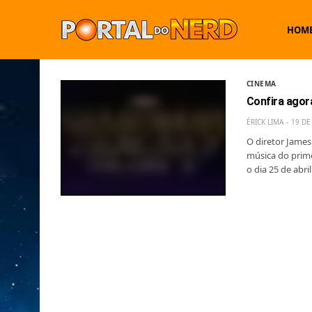
HOM
CINEMA
Confira agora
ÉRICK LIMA
19 DE
O diretor James
música do prime
o dia 25 de abril