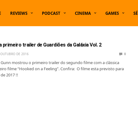
E
REVIEWS
PODCAST
CINEMA
GAMES
SÉ
 primeiro trailer de Guardiões da Galáxia Vol. 2
 OUTUBRO DE 2016
0
 Gunn mostrou o primeiro trailer do segundo filme com a clássica
iro filme “Hooked on a Feeling”. Confira: O filme esta previsto para
 de 2017 !!