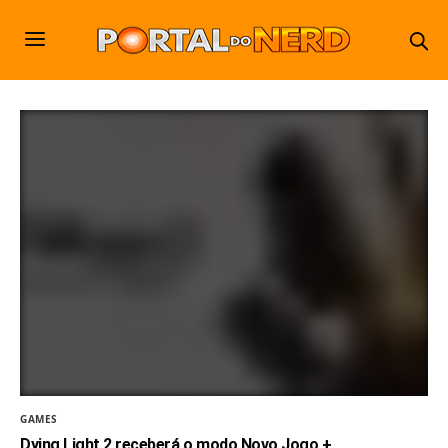
GAMES
Dying Light 2 receberá o modo Novo Jogo +