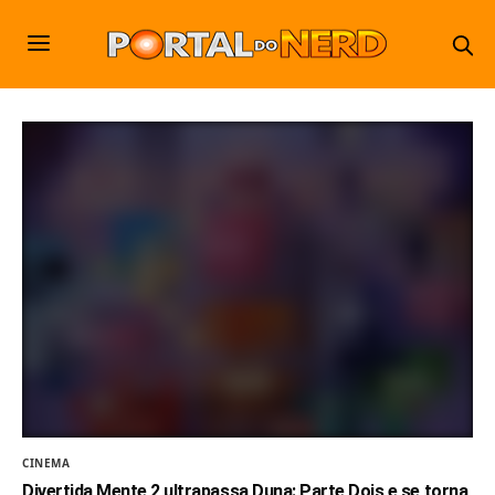
CINEMA
Divertida Mente 2 ultrapassa Duna: Parte Dois e se torna