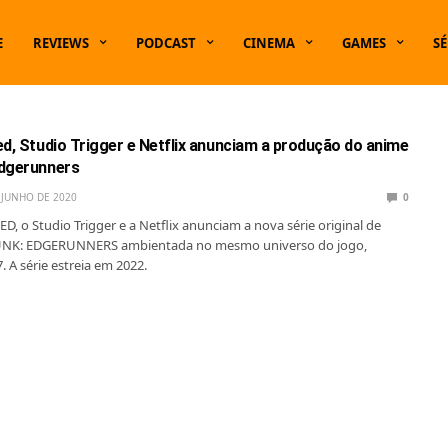
E
REVIEWS
PODCAST
CINEMA
GAMES
SÉ
ed, Studio Trigger e Netflix anunciam a produção do anime
Edgerunners
 JUNHO DE 2020
0
D, o Studio Trigger e a Netflix anunciam a nova série original de
NK: EDGERUNNERS ambientada no mesmo universo do jogo,
 A série estreia em 2022.