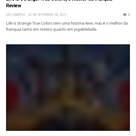
Review
LÉO CAMPOS
22 DE SETEMBRO DE 2021
0
Life is Strange True Colors tem uma história leve, mas é o melhor da
franquia tanto em roteiro quanto em jogabilidade.