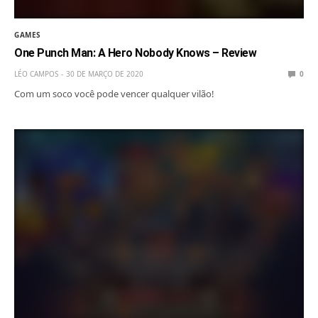
GAMES
One Punch Man: A Hero Nobody Knows – Review
LÉO CAMPOS
30 DE MARÇO DE 2020
0
Com um soco você pode vencer qualquer vilão!