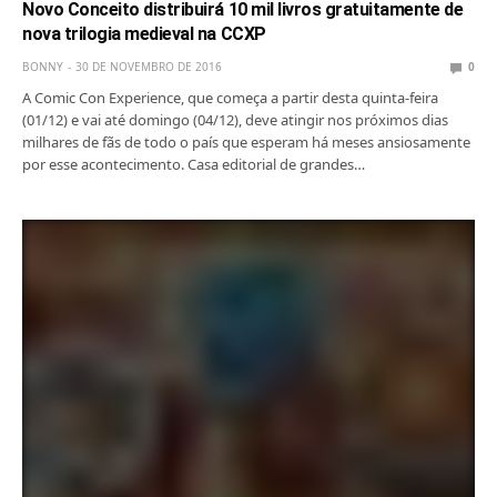
Novo Conceito distribuirá 10 mil livros gratuitamente de
nova trilogia medieval na CCXP
BONNY
30 DE NOVEMBRO DE 2016
0
A Comic Con Experience, que começa a partir desta quinta-feira
(01/12) e vai até domingo (04/12), deve atingir nos próximos dias
milhares de fãs de todo o país que esperam há meses ansiosamente
por esse acontecimento. Casa editorial de grandes…