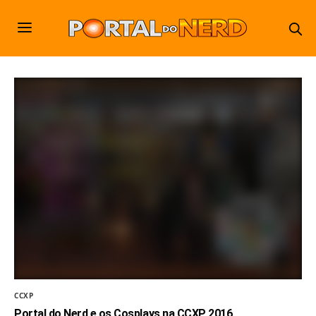
CCXP
Portal do Nerd e os Cosplays na CCXP 2016