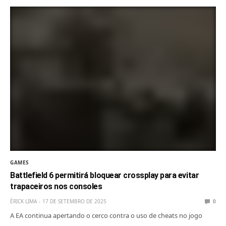
GAMES
Battlefield 6 permitirá bloquear crossplay para evitar
trapaceiros nos consoles
ÉRICK LIMA
17 DE SETEMBRO DE 2025
0
A EA continua apertando o cerco contra o uso de cheats no jogo