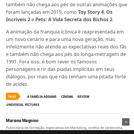
também não chega aos pés de outras animações que
foram lançadas em 2019, como
Toy Story 4
,
Os
Incríveis 2
e
Pets: A Vida Secreta dos Bichos 2
.
A animação da franquia icônica é reapresentada em
um novo cenário e para uma nova geração, mas
infelizmente não atende as expectativas reais dos fãs
e também não chega aos pés do longa-metragem de
1991. Fora isso, é bom rever os famosos
personagens e rir das piadas implícitas em seus
diálogos, por mais que não tenham uma pitada forte
de acidez.
TAGS
A FAMÍLIA ADDAMS
CINEMA
REVIEW
UNIVERSAL PICTURES
Mariana Magnino
Publicitária de formação, especialista em Marketing, cinéfila de carteirinha,
fotógrafa nas horas vagas e apaixonada pela arte em todas as suas cores e