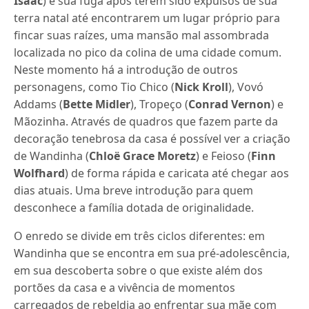
Isaac
) e sua fuga após terem sido expulsos de sua
terra natal até encontrarem um lugar próprio para
fincar suas raízes, uma mansão mal assombrada
localizada no pico da colina de uma cidade comum.
Neste momento há a introdução de outros
personagens, como Tio Chico (
Nick Kroll
), Vovó
Addams (
Bette Midler
), Tropeço (
Conrad Vernon
) e
Mãozinha. Através de quadros que fazem parte da
decoração tenebrosa da casa é possível ver a criação
de Wandinha (
Chloë Grace Moretz
) e Feioso (
Finn
Wolfhard
) de forma rápida e caricata até chegar aos
dias atuais. Uma breve introdução para quem
desconhece a família dotada de originalidade.
O enredo se divide em três ciclos diferentes: em
Wandinha que se encontra em sua pré-adolescência,
em sua descoberta sobre o que existe além dos
portões da casa e a vivência de momentos
carregados de rebeldia ao enfrentar sua mãe com