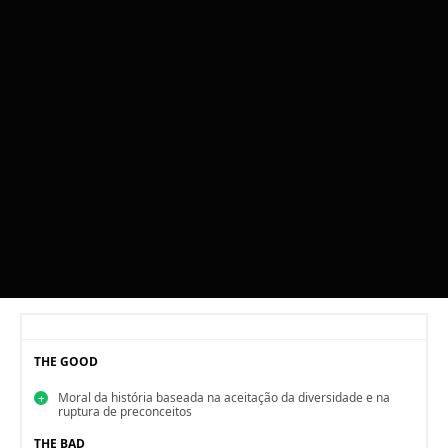
THE GOOD
Moral da história baseada na aceitação da diversidade e na
ruptura de preconceitos
THE BAD