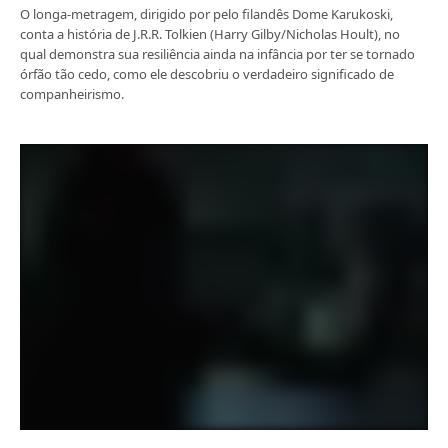
O longa-metragem, dirigido por pelo filandês Dome Karukoski,
conta a história de J.R.R. Tolkien (Harry Gilby/Nicholas Hoult), no
qual demonstra sua resiliência ainda na infância por ter se tornado
órfão tão cedo, como ele descobriu o verdadeiro significado de
companheirismo.