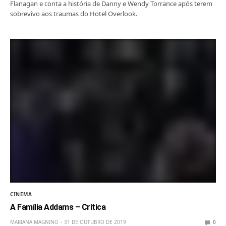
Flanagan e conta a história de Danny e Wendy Torrance após terem
sobrevivo aos traumas do Hotel Overlook.
CINEMA
A Família Addams – Crítica
MARIANA MAGNINO
31 DE OUTUBRO DE 2019
0