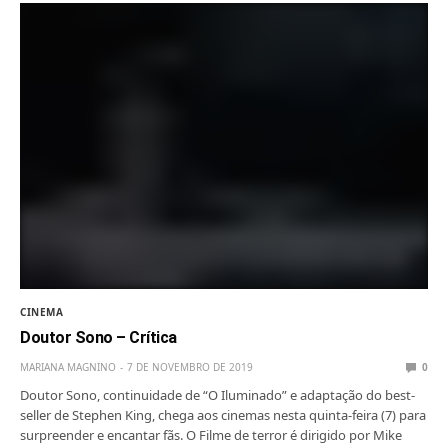
CINEMA
Doutor Sono – Crítica
MARIANA MAGNINO
7 DE NOVEMBRO DE 2019
0
Doutor Sono, continuidade de “O Iluminado” e adaptação do best-
seller de Stephen King, chega aos cinemas nesta quinta-feira (7) para
surpreender e encantar fãs. O Filme de terror é dirigido por Mike