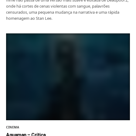
filme não passa de uma versão mais suave e editada de Deadpool 2,
onde há cortes de cenas violentas com sangue, palavrões
censurados, uma pequena mudança na narrativa e uma rápida
homenagem ao Stan Lee.
CINEMA
Aquaman – Crítica